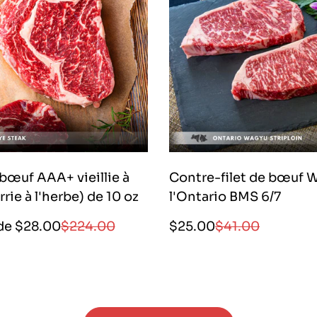
bœuf AAA+ vieillie à
Contre-filet de bœuf 
rie à l'herbe) de 10 oz
l'Ontario BMS 6/7
Prix
Prix
Prix
Prix
 de $28.00
$224.00
$25.00
$41.00
de
régulier
de
régulier
vente
vente
|
|
2800|
2500|
2800|
2500|
18800|
2500|