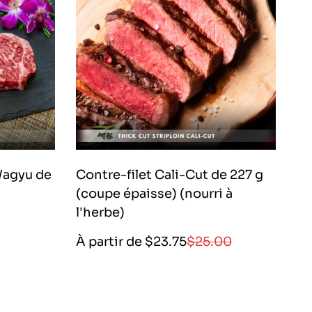
Wagyu de
Contre-filet Cali-Cut de 227 g
St
(coupe épaisse) (nourri à
(n
l'herbe)
À 
Prix
Prix
À partir de $23.75
$25.00
de
régulier
vente
|
2375|