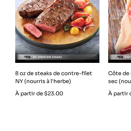
8 oz de steaks de contre-filet
Côte de 
NY (nourris à l'herbe)
sec (nour
Prix
À partir de $23.00
À partir
régulier