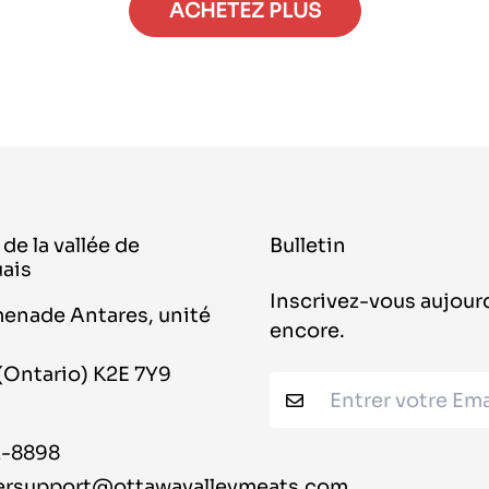
ACHETEZ PLUS
22400|
4100|
22400
4100
de la vallée de
Bulletin
uais
Inscrivez-vous aujourd
menade Antares, unité
encore.
(Ontario) K2E 7Y9
2-8898
rsupport@ottawavalleymeats.com