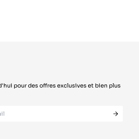
2375|
19750|
2500|
25000
'hui pour des offres exclusives et bien plus