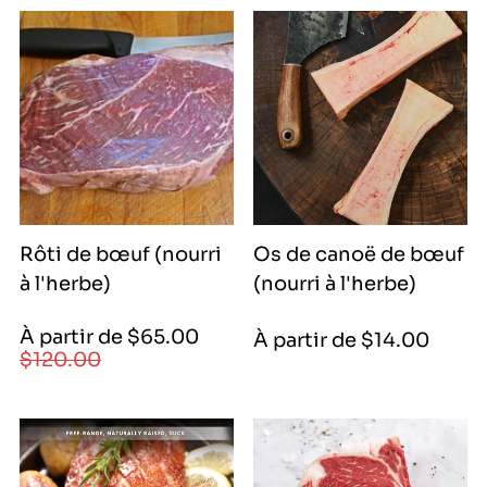
3600|
2400|
13000|
2400|
4400|
11000|
4400
15780|
15780
Rôti de bœuf (nourri
Os de canoë de bœuf
à l'herbe)
(nourri à l'herbe)
Prix
Prix
À partir de $65.00
Prix
À partir de $14.00
de
régulier
$120.00
régulier
vente
|
6500|
6500|
12600|