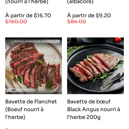
(nourri à l'herbe)
(albacore)
Prix
Prix
Prix
Prix
À partir de $16.70
À partir de $9.20
de
régulier
de
régulier
$160.00
$84.00
vente
vente
|
|
1670|
920|
1670|
920|
28100|
7700|
16000|
8400|
29700
9200
Bavette de Flanchet
Bavette de bœuf
(Boeuf nourri à
Black Angus nourri à
l'herbe)
l'herbe 200g