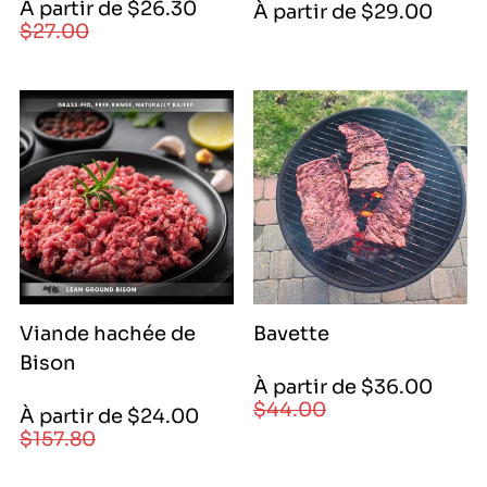
Prix
Prix
À partir de $26.30
Prix
À partir de $29.00
de
régulier
$27.00
régulier
vente
|
2630|
2630|
16400|
2700|
21040
Viande hachée de
Bavette
Bison
Prix
Prix
À partir de $36.00
de
régulier
$44.00
Prix
Prix
À partir de $24.00
vente
de
régulier
$157.80
|
vente
3600|
|