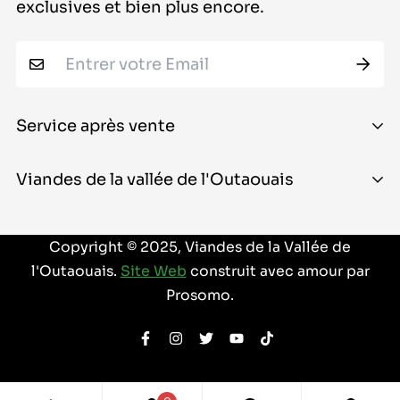
exclusives et bien plus encore.
Service après vente
À propos
Viandes de la vallée de l'Outaouais
Contactez-nous
22, promenade Antares, unité J
Guide de commande
Copyright © 2025, Viandes de la Vallée de
Ottawa (Ontario) K2E 7Y9
l'Outaouais.
Site Web
construit avec amour par
Conditions d'utilisation
Canada
Prosomo.
politique de confidentialité
613-402-8898
Politique de remboursement
customersupport@ottawavalleymeats.com
Politique d'expédition