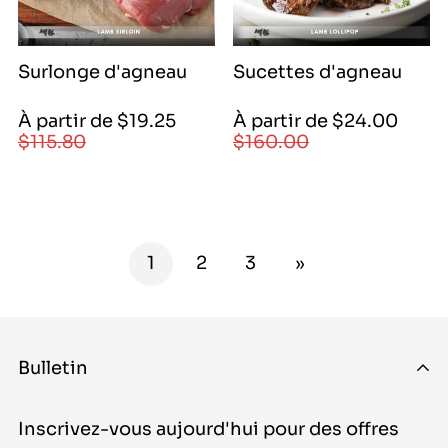
Surlonge d'agneau
Sucettes d'agneau
Prix
Prix
Prix
Prix
À partir de $19.25
À partir de $24.00
de
régulier
de
régulier
$115.80
$160.00
vente
vente
|
|
1925|
2400|
1925|
2400|
9690|
17600|
1
2
3
»
11580|
16000|
11580
16000
Bulletin
Inscrivez-vous aujourd'hui pour des offres