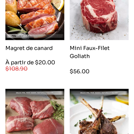
12000|
12000
Magret de canard
Mini Faux-Filet
Goliath
Prix
Prix
À partir de $20.00
de
régulier
$108.90
Prix
$56.00
vente
régulier
|
2000|
2000|
10800|
10890|
10890