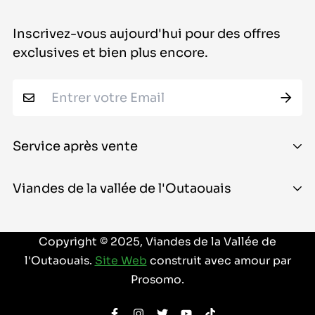
Inscrivez-vous aujourd'hui pour des offres
exclusives et bien plus encore.
Service après vente
À propos
Viandes de la vallée de l'Outaouais
Contactez-nous
22, promenade Antares, unité J
Guide de commande
Copyright © 2025, Viandes de la Vallée de
Ottawa (Ontario) K2E 7Y9
l'Outaouais.
Site Web
construit avec amour par
Conditions d'utilisation
Canada
Prosomo.
politique de confidentialité
613-402-8898
Politique de remboursement