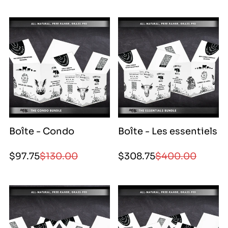
Boîte - Condo
Boîte - Les essentiels
Prix
Prix
Prix
Prix
$97.75
$130.00
$308.75
$400.00
de
régulier
de
régulier
vente
vente
|
|
9775|
30875|
9775|
30875|
9775|
30875|