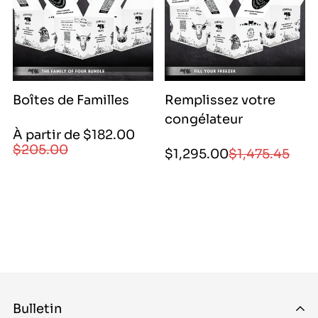
13000|
40000|
13000
40000
Boîtes de Familles
Remplissez votre
congélateur
Prix
Prix
À partir de $182.00
de
régulier
$205.00
Prix
Prix
$1,295.00
$1,475.45
vente
de
régulier
|
vente
18200|
|
18200|
129500|
44600|
129500|
20500|
129500|
53000
147545|
147545
Bulletin