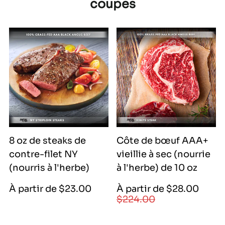
coupes
8 oz de steaks de
Côte de bœuf AAA+
contre-filet NY
vieillie à sec (nourrie
(nourris à l'herbe)
à l'herbe) de 10 oz
Prix
Prix
Prix
À partir de $23.00
À partir de $28.00
de
régulier
$224.00
régulier
vente
|