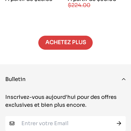
de
régulier
$224.00
régulier
vente
|
3000|
3000|
21040|
22400|
ACHETEZ PLUS
22400
Bulletin
Inscrivez-vous aujourd'hui pour des offres
exclusives et bien plus encore.