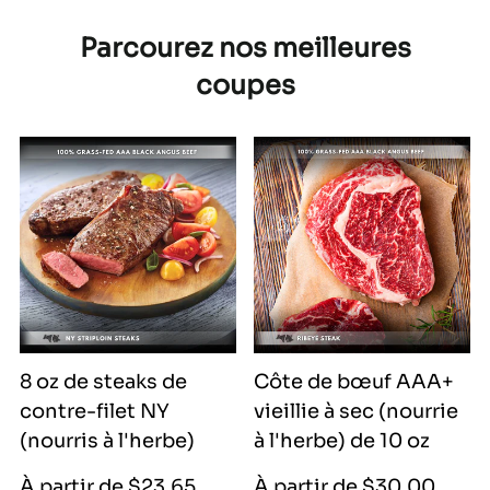
Parcourez nos meilleures
coupes
8 oz de steaks de
Côte de bœuf AAA+
contre-filet NY
vieillie à sec (nourrie
(nourris à l'herbe)
à l'herbe) de 10 oz
Prix
Prix
Prix
À partir de $23.65
À partir de $30.00