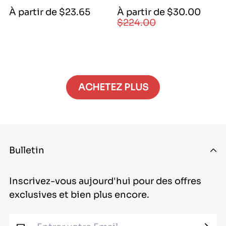
Prix
Prix
Prix
À partir de $23.65
À partir de $30.00
de
régulier
$224.00
régulier
vente
|
3000|
3000|
21040|
22400|
ACHETEZ PLUS
22400
Bulletin
Inscrivez-vous aujourd'hui pour des offres
exclusives et bien plus encore.